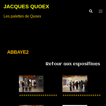
Aller
JACQUES QUOEX
au
Recherche
Ouvr
contenu
Les palettes de Quoex
le
men
ABBAYE2
Retour aux expositions
++++++++++++++++++
++++++++++++++++++