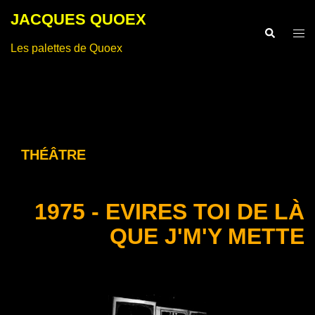
Aller
JACQUES QUOEX
au
Recherche
Ouvr
contenu
Les palettes de Quoex
le
men
THÉÂTRE
1975 - EVIRES TOI DE LÀ
QUE J'M'Y METTE