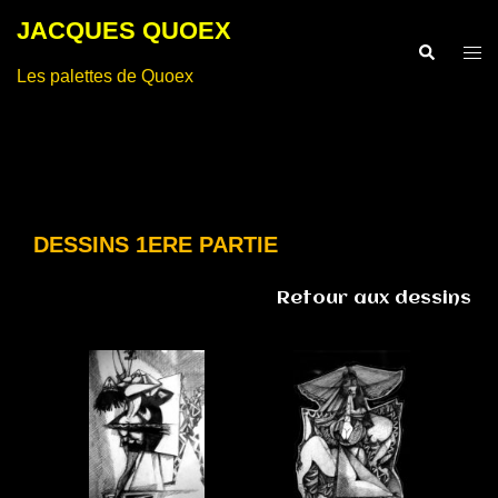
Aller
JACQUES QUOEX
au
Recherche
Ouvr
contenu
Les palettes de Quoex
le
men
DESSINS 1ERE PARTIE
Retour aux dessins