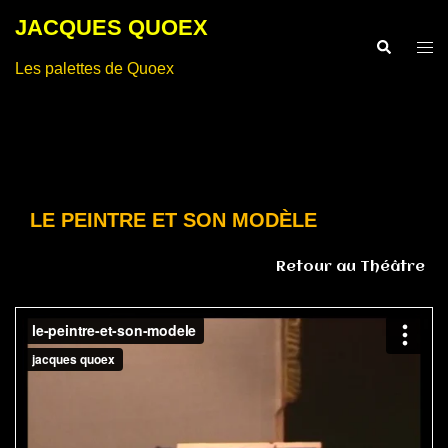
Aller
JACQUES QUOEX
au
Recherche
Ouvr
contenu
Les palettes de Quoex
le
men
LE PEINTRE ET SON MODÈLE
Retour au Théâtre