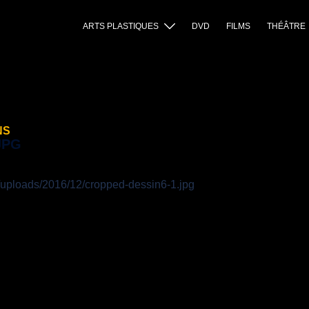
ARTS PLASTIQUES
DVD
FILMS
THÉÂTRE
NS
JPG
t/uploads/2016/12/cropped-dessin6-1.jpg