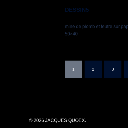
DESSIN5
mine de plomb et feutre sur pap
50×40
PAGINATION
1
2
3
DES
PUBLICATIONS
© 2026 JACQUES QUOEX.