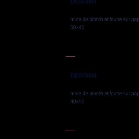
DESSIN3
mine de plomb et feutre sur pap
50×40
DESSIN4
mine de plomb et feutre sur pap
40×50