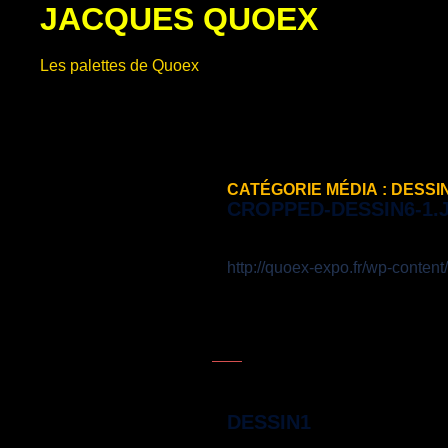
JACQUES QUOEX
Aller
au
contenu
Les palettes de Quoex
CATÉGORIE MÉDIA :
DESSI
CROPPED-DESSIN6-1.
http://quoex-expo.fr/wp-conten
DESSIN1