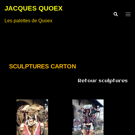
Aller
JACQUES QUOEX
au
Recherche
Ouvr
contenu
Les palettes de Quoex
le
men
SCULPTURES CARTON
Retour sculptures